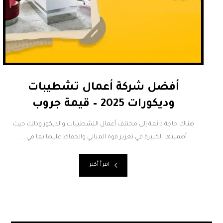
أفضل شركة أعمال تشطيبات
وديكورات 2025 – قيمة جروب
هناك حاجة دائمة إلى مختلف أعمال التشطيبات والديكور وذلك حيث
أهميتها الكبيرة في تعزيز قوة المباني والحفاظ عليها بما في ...
اقرأ أكثر