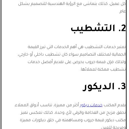
كل عميل، كذلك يتماشى مع الرؤية الهندسية للتصميم بشكل
عام.
2. التشطيب
تعتبر خدمات التشطيب هي أهم الخدمات التي تبرز القيمة
الجمالية لمختلف التصاميم سواء كان تشطيب داخلي أو خارجي،
ولذلك فإن قيمة جروب يحرص على تقديم أفضل خدمات
تشطيب ممكنة لعملائها.
3. الديكور
يقدم المكتب
خدمات ديكور
أكثر من مميزة، تناسب أذواق العملاء،
تحقق مزيج من الفخامة والرقي لأي وحدة، كذلك تعكس تميز
مكتب ديكور قيمة جروب ومساهمته في خلق ديكورات مميزة
ومريحة للعين.