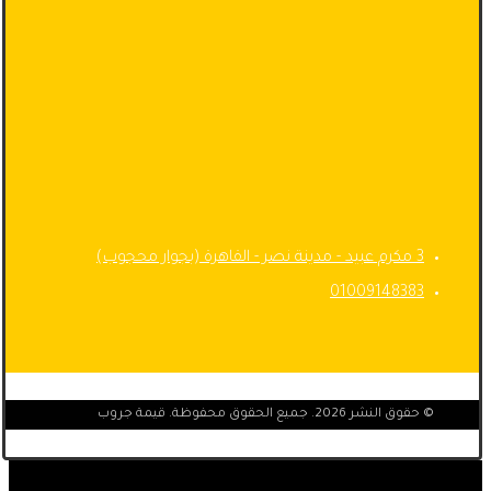
3 مكرم عبيد - مدينة نصر - القاهرة (بجوار محجوب)
01009148383
© حقوق النشر 2026. جميع الحقوق محفوظة. قيمة جروب