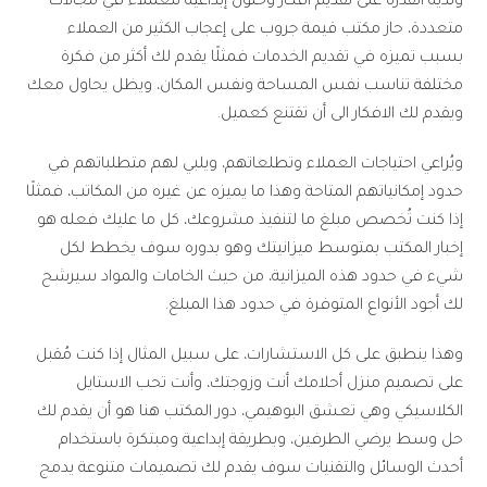
ولديه القدرة على تقديم أفكار وحلول إبداعية للعملاء في مجالات
متعددة، حاز مكتب قيمة جروب على إعجاب الكثير من العملاء
بسبب تميزه في تقديم الخدمات فمثلًا يقدم لك أكثر من فكرة
مختلفة تناسب نفس المساحة ونفس المكان، ويظل يحاول معك
ويقدم لك الافكار الى أن تقتنع كعميل.
ويُراعي احتياجات العملاء وتطلعاتهم، ويلبي لهم متطلباتهم في
حدود إمكانياتهم المتاحة وهذا ما يميزه عن غيره من المكاتب، فمثلًا
إذا كنت تُخصص مبلغ ما لتنفيذ مشروعك، كل ما عليك فعله هو
إخبار المكتب بمتوسط ميزانيتك وهو بدوره سوف يخطط لكل
شيء في حدود هذه الميزانية، من حيث الخامات والمواد سيرشح
لك أجود الأنواع المتوفرة في حدود هذا المبلغ.
وهذا ينطبق على كل الاستشارات، على سبيل المثال إذا كنت مُقبل
على تصميم منزل أحلامك أنت وزوجتك، وأنت تحب الاستايل
الكلاسيكي وهي تعشق البوهيمي، دور المكتب هنا هو أن يقدم لك
حل وسط يرضي الطرفين، وبطريقة إبداعية ومبتكرة باستخدام
أحدث الوسائل والتقنيات سوف يقدم لك تصميمات متنوعة يدمج