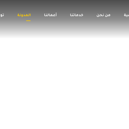
ية
من نحن
خدماتنا
أعمالنا
المدونة
تو
202 – قيمة جروب خيارك الأول