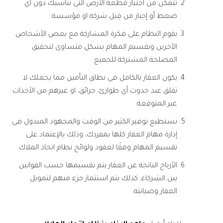
تتمكن من اختيار قطعة الأرض التي تناسبك دون أي
ضغط أو إجبار من قِبل شركة او مؤسسة.
يقوم النظام على فكرة المشاركة مع بعض الأشخاص
الأخرين وتقسيم المهام بشكل متساوي لتحقيق
المصلحة المشتركة للجميع.
يكون العقار بالكامل في نطاق التأمين مما يجعلك لا
تقلق عند حدوث أي طوارئ، حرائق، او غيرهم من الأحداث
غير المتوقعة.
تستطيع توفير الكثير من الوقت والمجهود المبذول في
إدارة مهام العقار كلها بمفردك، وذلك بالإعتماد على
تقسيم المهام وفقًا لعقود ولوائح نظام اتحاد الملاك.
الأرباح الناتجة عن العقار يتم تقسيمها حسب القوانين
بين الشركاء، كذلك يتم استثمار جزء منهم لتمويل
العقار وصيانته.