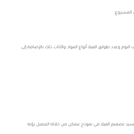
ن المشروع.
وم وعدد طوابق الفيلا أنواع المواد والأثاث ذلك بالإضافة إلى
بعاد يتم الإنتقال إلى احد المراحل الهامة والتي تتمثل في تحويل هذا التصميم إلى تصميم 3D من شأنه تجسيد تصميم الفيلا في نموذج يتمكن من خلاله العميل رؤية