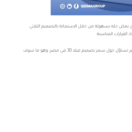
ذي يمكن حله بسهولة من خلال الاستعانة بالتصميم الثلاثي
لقرارات المناسبة.
لذلك نجد أن الكثير من أصحاب المشاريع يلجأون إلى هذه التقنية في تصميم مشروعاتهم خاصة عند بناء الفلل، وهو ما جعل الكثير منهم يثير تساؤل حول سعر تصميم فيلا 3D في مصر، وهو ما سوف