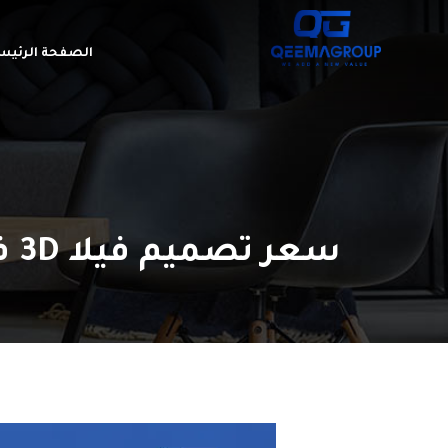
الصفحة الرئيس
سعر تصميم فيلا 3D في مصر والعوامل المؤثرة في تحديده – قيمة جروب