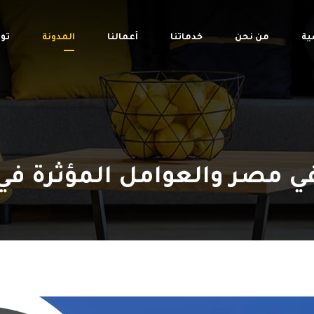
ية
من نحن
خدماتنا
أعمالنا
المدونة
تو