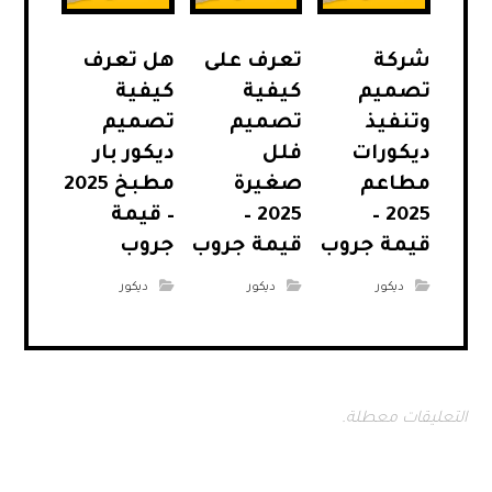
شركة
تعرف على
هل تعرف
تصميم
كيفية
كيفية
وتنفيذ
تصميم
تصميم
ديكورات
فلل
ديكور بار
مطاعم
صغيرة
مطبخ 2025
2025 –
2025 –
– قيمة
قيمة جروب
قيمة جروب
جروب
ديكور
ديكور
ديكور
التعليقات معطلة.