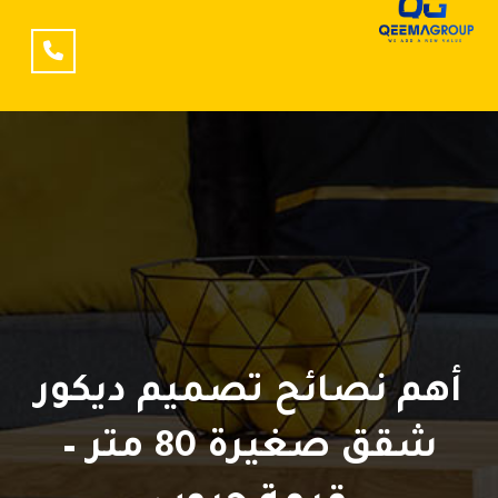
أهم نصائح تصميم ديكور
شقق صغيرة 80 متر –