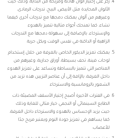
ركز على إختيار ألوان هادئة ومريحة من البداية، وذلك حيث
الألوان المحايدة مثل الأبيض، البيج، تدرجات الرمادى،
وغيرهم من ألوان يمكنك دمجها مع تدرجات أخرى كيفما
تشاء، كما تمنحك أجواء مثالية تتميز بالهدوء
والإسترخاء، بالإضافة إلى سهولة دمجها مع التدرجات
الزاهية أو الداكنة في نفس الوقت وبكل حرية.
يمكنك تعزيز الديكور الخاص بالغرفة من خلال إستخدام
لوحات فينة، تحف بسيطة، أوراق جدارية، وغيرهم من
العناصر التي تتميز بالبساطة وتساعد على تعزيز الهدوء
داخل الغرفة، بالإَافة إلى أن عناصر التزيين هذه تزيد من
الشعور بالرومانسية والاسترخاء.
في الفترات الأخيرة أصبح إختيار الأسقف المضيئة ذات
الطابع السينمائي أو النجمي خيار مثالي للغاية وذلك
حيث يزيد الإحساس بالهدوء والاسترخاء داخل الغرفة،
كما يساهم في تعزيز جودة النوم ويعتبر مريح جدًا
للأعصاب.