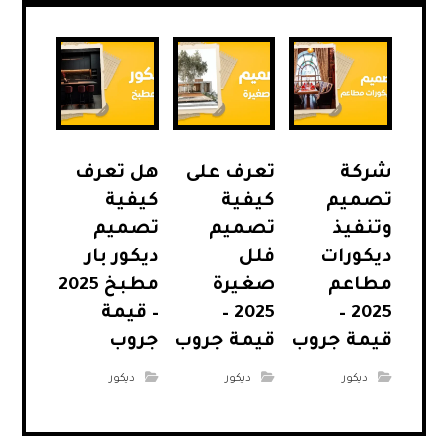
شركة
تعرف على
هل تعرف
تصميم
كيفية
كيفية
وتنفيذ
تصميم
تصميم
ديكورات
فلل
ديكور بار
مطاعم
صغيرة
مطبخ 2025
2025 –
2025 –
– قيمة
قيمة جروب
قيمة جروب
جروب
ديكور
ديكور
ديكور