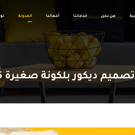
ية
من نحن
خدماتنا
أعمالنا
المدونة
تو
كور بلكونة صغيرة 2025 – قيمة جروب