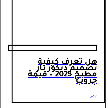
هل تعرف كيفية
تصميم ديكور بار
مطبخ 2025 – قيمة
جروب
ديكور