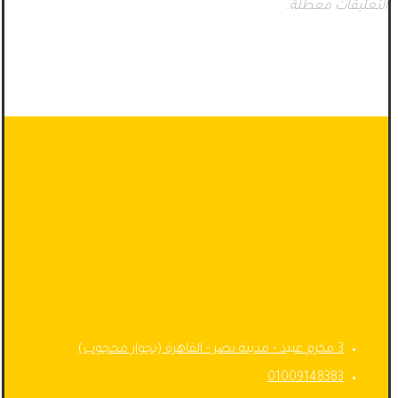
التعليقات معطلة.
3 مكرم عبيد - مدينة نصر - القاهرة (بجوار محجوب)
01009148383