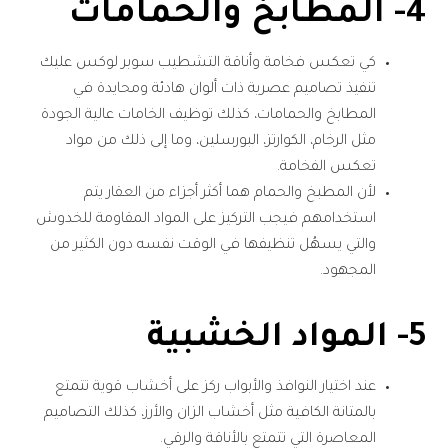
4- المطابخ والحمامات
كي تعكس فخامة وأناقة التشطيب سوبر لوكس عليك
تنفيذ تصاميم عصرية ذات ألوان هادئة ومحايدة في
المطابخ والحمامات، كذلك توظيف الخامات عالية الجودة
مثل الرخام، الكوارتز، البورسلين، وما إلى ذلك من مواد
تعكس الفخامة.
لأن المطبخ والحمام هما أكثر أجزاء من العقار يتم
استخدامهم فيجب التركيز على المواد المقاومة للخدوش
والتي يسهُل تنظيفها في الوقت نفسه دون الكثير من
المجهود.
5- المواد الخشبية
عند اختيار النوافذ والأبواب ركز على أخشاب قوية تتمتع
بالمتانة الكافية مثل أخشاب الزان والأرز، كذلك التصاميم
المعاصرة التي تتمتع بالأناقة والرقي.