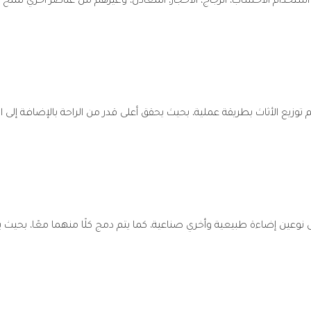
تخدام الأخشاب، الزجاج، الأحجار، المعادن، وغيرهم من عناصر أخري تمنح
 توزيع الأثاث بطريقة عملية، بحيث يحقق أعلى قدر من الراحة بالإضافة إلى
عين إضاءة طبيعية وأخري صناعية، كما يتم دمج كلًا منهما معًا، بحيث يكو