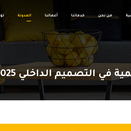
ية
من نحن
خدماتنا
أعمالنا
المدونة
تو
 التصميم الداخلي 2025 – قيمة جروب