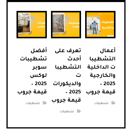
أعمال
تعرف على
أفضل
التشطيبا
أحدث
تشطيبات
ت الداخلية
التشطيبا
سوبر
والخارجية
ت
لوكس
2025 –
والديكورات
2025 –
قيمة جروب
2025 –
قيمة جروب
قيمة جروب
تشطيبات
تشطيبات
تشطيبات