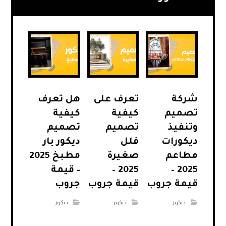
شركة
تعرف على
هل تعرف
تصميم
كيفية
كيفية
وتنفيذ
تصميم
تصميم
ديكورات
فلل
ديكور بار
مطاعم
صغيرة
مطبخ 2025
2025 –
2025 –
– قيمة
قيمة جروب
قيمة جروب
جروب
ديكور
ديكور
ديكور