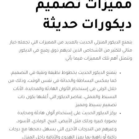
مميزات تصميم
ديكورات حديثة
يتمتع الديكور المنزلي الحديث بالعديد من المميزات التي تجعله خيار
مثالي للكثير من الأشخاص الذين لديهم ذوق رفيع في الديكور،
وتتمثل أهم تلك المميزات فيما يأتي:
يتمتع الديكور الحديث بخطوط نظيفة ونقية في التصميم،
كما يعكس البساطة والحداثة في نفس الوقت، وذلك من
خلال الرقي في إستخدام الألوان الهادئة والمحايدة، الأثاث
البسيط والعملي، عناصر الديكور التي أغلبها يكون ذات
تصميم بسيط ومميز.
يركز الديكور الحديث على إستخدام ألوان هادئة ومحايدة
بصورة كبيرة وذلك مثل الأبيض، البيج، الرمادي، الأسود،
وغيرهم من التدرجات الأخرى التي يسهل دمجها مع درجات
داكنة أو زاهية بما يعزز الهدوء والأناقة داخل المنزل.