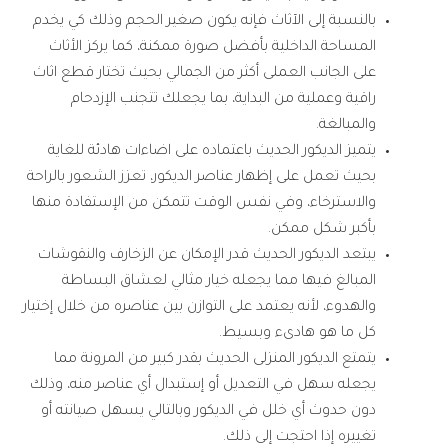
بالنسبة إلى الآثاث فإنه يكون صغير الحجم وذلك كي يخدم
المساحة الداخلية بأفضل صورة ممكنة، كما يركز الأثاث
على الجانب العملى أكثر من الجمالي بحيث تختار قطع اثاث
راقية وعملية من البداية، بما يجعلك تتجنب الإزدحام
والمبالغة.
يتميز الديكور الحديث باعتماده على اضاءات هادئة للغاية
بحيث تعمل على إظهار عناصر الديكور، تعزز الشعور بالراحة
والاسترخاء، وفي نفس الوقت تتمكن من الإستفادة منها
بأكبر شكل ممكن.
يبتعد الديكور الحديث قدر الإمكان عن الزخارف والنقوشات
المبالغ فيها مما يجعله خيار مثالي لعشاق البساطة
والهدوء، لأنه يعتمد على التوازن بين عناصره من خلال إختيار
كل ما هو هادىء وبسيط.
يتمتع الديكور المنزلى الحديث بقدر كبير من المرونة مما
يجعله سهل في التعديل أو إستبدال أي عناصر منه، وذلك
دون حدوث أي خلل في الديكور وبالتالي يسهل صيانته أو
تغييره إذا احتجت إلى ذلك.