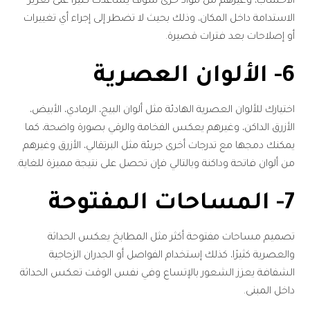
الأخشاب، وغيرهم من مواد خرى سوف يساعدك كثيرًا على تعزيز
الاستدامة داخل المكان، وذلك بحيث لا تضطر إلى إجراء أي تغييرات
أو إصلاحات بعد فترات قصيرة.
6- الألوان العصرية
اختيارك للألوان العصرية الهادئة مثل ألوان البيج، الرمادي، الأبيض،
الأزرق الداكن، وغيرهم يعكس الفخامة والرقي بصورة واضحة، كما
يمكنك دمجها مع تدرجات أخرى جريئة مثل البرتقالي، الأزرق وغيرهم
من ألوان فاتحة وداكنة وبالتالي فإن تحصل على نتيجة مميزة للغاية.
7- المساحات المفتوحة
تصميم مساحات مفتوحة أكثر مثل المطابخ يعكس الحداثة
والعصرية كثيرًا، كذلك إستخدام الفواصل أو الجدران الزجاجية
الشفافة يعزز الشعور بالإتساع وفي نفس الوقت تعكس الحداثة
داخل المبنى.