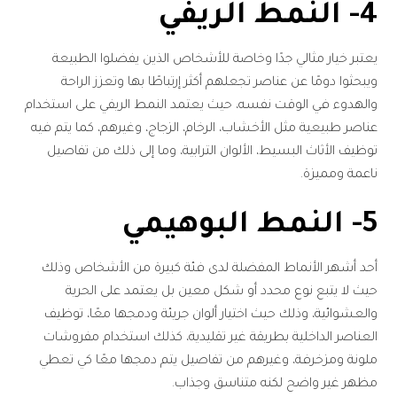
4- النمط الريفي
يعتبر خيار مثالي جدًا وخاصة للأشخاص الذين يفضلوا الطبيعة
ويبحثوا دومًا عن عناصر تجعلهم أكثر إرتباطًا بها وتعزز الراحة
والهدوء في الوقت نفسه، حيث يعتمد النمط الريفي على استخدام
عناصر طبيعية مثل الأخشاب، الرخام، الزجاج، وغيرهم، كما يتم فيه
توظيف الأثاث البسيط، الألوان الترابية، وما إلى ذلك من تفاصيل
ناعمة ومميزة.
5- النمط البوهيمي
أحد أشهر الأنماط المفضلة لدى فئة كبيرة من الأشخاص وذلك
حيث لا يتبع نوع محدد أو شكل معين بل يعتمد على الحرية
والعشوائية، وذلك حيث اختيار ألوان جريئة ودمجها معًا، توظيف
العناصر الداخلية بطريقة غير تقليدية، كذلك استخدام مفروشات
ملونة ومزخرفة، وغيرهم من تفاصيل يتم دمجها معًا كي تعطي
مظهر غير واضح لكنه متناسق وجذاب.