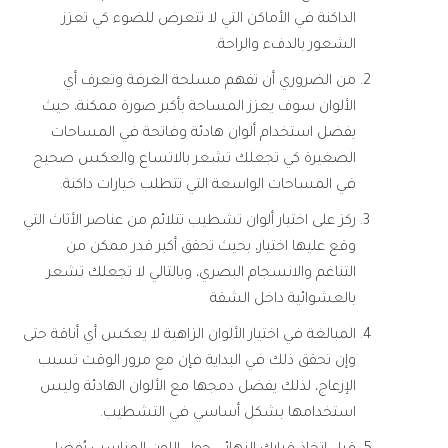
الداكنة في الأماكن التي لا تتعرض للضوء كي تعزز
الشعور بالدفء والراحة.
من الضروري أن تفهم مسلحة الغرفة وتعرف أي
الألوان سوف يعزز المساحة بأكبر صورة ممكنة، حيث
يفضل استخدام ألوان هادئة وفاتحة في المساحات
الصغيرة كي تجعلك تشعر بالاتساع والعكس صحيح
في المساحات الواسعة التي تتطلب خيارات داكنة.
ركز على اختيار ألوان تشطيب تتلائم من عناصر الأثاث التي
وقع عليها اختيار، بحيث تحقق أكبر قدر ممكن من
التناغم والانسجام البصري، وبالتالي لا تجعلك تشعر
بالعشوائية داخل الشقة
المبالغة في اختيار الألوان الزاهية لا يعكس أي أناقة حتى
وإن تحقق ذلك في البداية فإن مع مرور الوقت تسبب
الإزعاج، لذلك يفضل دمجها مع الألوان الهادئة وليس
استخدامها بشكل أساسي في التشطيب.