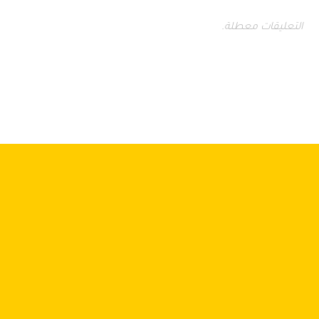
التعليقات معطلة.
3 مكرم عبيد - مدينة نصر - القاهرة (بجوار محجوب)